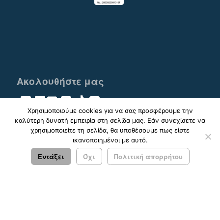
Ακολουθήστε μας
Χρησιμοποιούμε cookies για να σας προσφέρουμε την
καλύτερη δυνατή εμπειρία στη σελίδα μας. Εάν συνεχίσετε να
χρησιμοποιείτε τη σελίδα, θα υποθέσουμε πως είστε
ικανοποιημένοι με αυτό.
© 2023 - 2026 ΚΤΕΛ ΑΡΓΟΛΙΔΑΣ ΑΕ |
Πολιτική
Απορρήτου
Εντάξει
Όχι
Πολιτική απορρήτου
Σχεδιασμός & Ανάπτυξη:
ΙΜΕ Πληροφορική