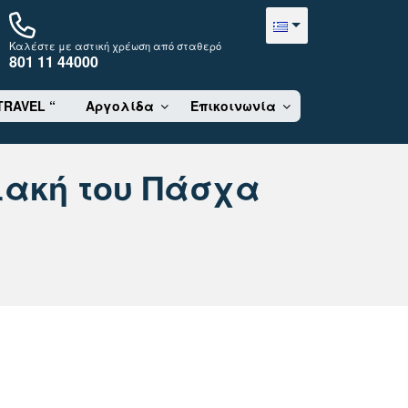
Καλέστε με αστική χρέωση από σταθερό
801 11 44000
TRAVEL “
Αργολίδα
Eπικοινωνία
ιακή του Πάσχα