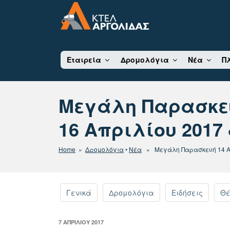
Μετάβαση
στο
περιεχόμενο
ΚΤΕΛ ΑΡΓΟΛΙΔΑΣ Α
Εταιρεία
Δρομολόγια
Νέα
Π
Μεγάλη Παρασκευ
16 Απριλίου 201
Home
»
Δρομολόγια
•
Νέα
» Μεγάλη Παρασκευή 14 Απρ
Γενικά
Δρομολόγια
Ειδήσεις
Θέ
ΔΗΜΟΣΙΕΎΤΗΚΕ
7 ΑΠΡΙΛΊΟΥ 2017
ΣΤΙΣ