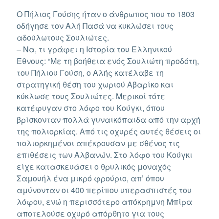
ΣΤΙΣ
Ο Πήλιος Γούσης ήταν ο άνθρωπος που το 1803
οδήγησε τον Αλή Πασά να κυκλώσει τους
αδούλωτους Σουλιώτες.
– Να, τι γράφει η Ιστορία του Ελληνικού
Εθνους: “Με τη βοήθεια ενός Σουλιώτη προδότη,
του Πήλιου Γούση, ο Αλής κατέλαβε τη
στρατηγική θέση του χωριού Αβαρίκο και
κύκλωσε τους Σουλιώτες. Μερικοί τότε
κατέφυγαν στο λόφο του Κούγκι, όπου
βρίσκονταν πολλά γυναικόπαιδα από την αρχή
της πολιορκίας. Από τις οχυρές αυτές θέσεις οι
πολιορκημένοι απέκρουσαν με σθένος τις
επιθέσεις των Αλβανών. Στο λόφο του Κούγκι
είχε κατασκευάσει ο θρυλικός μοναχός
Σαμουήλ ένα μικρό φρούριο, απ’ όπου
αμύνονταν οι 400 περίπου υπερασπιστές του
λόφου, ενώ η περισσότερο απόκρημνη Μπίρα
αποτελούσε οχυρό απόρθητο για τους