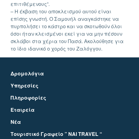
επιτιθέμενους”.
– Η έκβαση του αποκλεισμού αυτού είναι
επίσης γνωστή. Ο Σαμουήλ αναγκάστηκε να
πυρπολήσει το κάστρο και να σκοτωθούν όλοι
όσοι ήταν κλεισμένοι εκεί για να μην πέσουν
σκλάβοι στα χέρια του Πασά. Ακολούθησε για
το ίδιο ιδανικό ο χορός του Ζαλόγγου.
Δρομολόγια
Υπηρεσίες
Πληροφορίες
Εταιρεία
Νέα
Τουριστικό Γραφείο ” NAI TRAVEL “