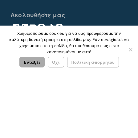
Ακολουθήστε μας
Χρησιμοποιούμε cookies για να σας προσφέρουμε την
καλύτερη δυνατή εμπειρία στη σελίδα μας. Εάν συνεχίσετε να
χρησιμοποιείτε τη σελίδα, θα υποθέσουμε πως είστε
ικανοποιημένοι με αυτό.
© 2023 - 2026 ΚΤΕΛ ΑΡΓΟΛΙΔΑΣ ΑΕ |
Πολιτική
Απορρήτου
Εντάξει
Όχι
Πολιτική απορρήτου
Σχεδιασμός & Ανάπτυξη:
ΙΜΕ Πληροφορική